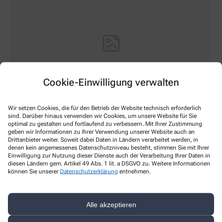
Cookie-Einwilligung verwalten
Wir setzen Cookies, die für den Betrieb der Website technisch erforderlich
Hello world!
sind. Darüber hinaus verwenden wir Cookies, um unsere Website für Sie
optimal zu gestalten und fortlaufend zu verbessern. Mit Ihrer Zustimmung
Welcome to WordPress on Azure Sites. This is your first
geben wir Informationen zu Ihrer Verwendung unserer Website auch an
Drittanbieter weiter. Soweit dabei Daten in Ländern verarbeitet werden, in
post. Edit or delete it, then start writing!
denen kein angemessenes Datenschutzniveau besteht, stimmen Sie mit Ihrer
Einwilligung zur Nutzung dieser Dienste auch der Verarbeitung Ihrer Daten in
Mehr Lesen
diesen Ländern gem. Artikel 49 Abs. 1 lit. a DSGVO zu. Weitere Informationen
können Sie unserer
Datenschutzerklärung
entnehmen.
Alle akzeptieren
Kontakt