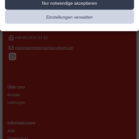
Nur notwendige akzeptieren
Marien-Apotheke
Einstellungen verwalten
Marienstr. 1
,
96050
Bamberg
+49-951/98 15 10
+49-951/9 81 51 23
marienapotheke-bamberg@gmx.de
Über uns
Kontakt
Leistungen
Informationen
AGB
Datenschutz