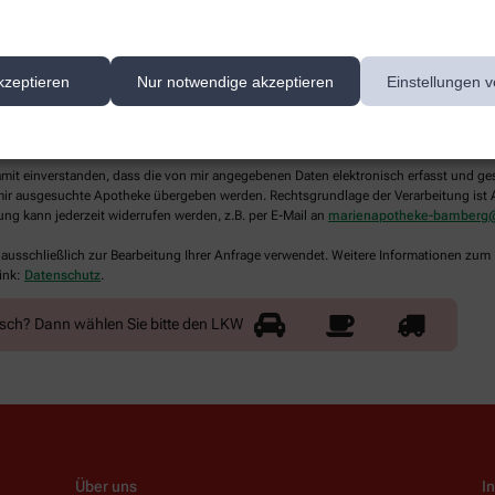
kzeptieren
Nur notwendige akzeptieren
Einstellungen v
lichtfelder aus
damit einverstanden, dass die von mir angegebenen Daten elektronisch erfasst und g
ir ausgesuchte Apotheke übergeben werden. Rechtsgrundlage der Verarbeitung ist Art
ung kann jederzeit widerrufen werden, z.B. per E-Mail an
marienapotheke-bamber
 ausschließlich zur Bearbeitung Ihrer Anfrage verwendet. Weitere Informationen zum
ink:
Datenschutz
.
nsch? Dann wählen Sie bitte
den LKW
Über uns
I