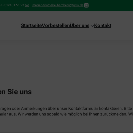
9-951/9 81 51 23
marienapotheke-bamberg@gmx.de
Startseite
Vorbestellen
Über uns
Kontakt
en Sie uns
Fragen oder Anmerkungen über unser Kontaktformular kontaktieren. Bitte f
lar aus. Wir werden uns sobald wie möglich bei Ihnen zurückmelden. Wir