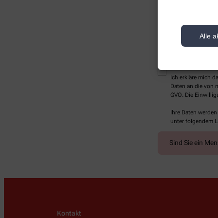
Alle a
* Bitte füllen Sie die Pf
Ich erkläre mich 
Daten an die von m
GVO. Die Einwillig
Ihre Daten werden
unter folgendem L
Sind Sie ein Me
Kontakt