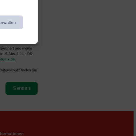
erwalten
espeichert und meine
. 6 Abs. 1 lit. a DS-
g@gmx.de
.
 Datenschutz finden Sie
nformationen