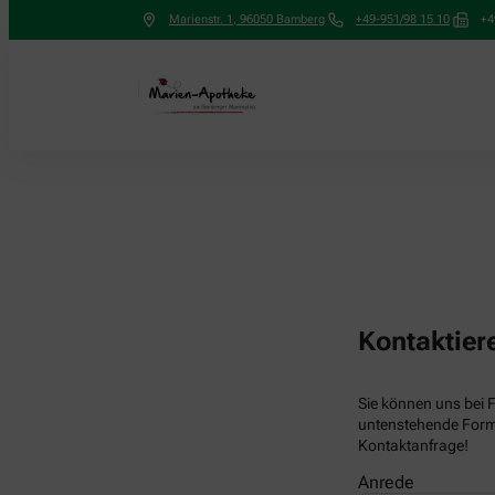
Marienstr. 1
,
96050
Bamberg
+49-951/98 15 10
+4
Kontaktier
Sie können uns bei 
untenstehende Formu
Kontaktanfrage!
Anrede