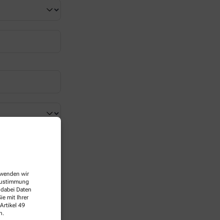
erwenden wir
 Zustimmung
 dabei Daten
e mit Ihrer
Artikel 49
n.