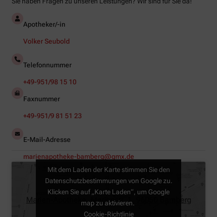
Sie haben Fragen zu unseren Leistungen? Wir sind für Sie da!
Apotheker/-in
Volker Seubold
Telefonnummer
+49-951/98 15 10
Faxnummer
+49-951/9 81 51 23
E-Mail-Adresse
marienapotheke-bamberg@gmx.de
Mit dem Laden der Karte stimmen Sie den
Datenschutzbestimmungen von Google zu.
Klicken Sie auf „Karte Laden“, um Google
Marien-Apotheke, Marienstr. 1, 96050 Bamberg
map zu aktivieren.
Cookie-Richtlinie